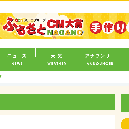
番組
ニュース
天気
ア
容