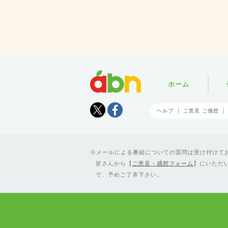
abn
ホーム
Tweet
facebook
ヘルプ
ご意見 ご感想
メールによる番組についての質問は受け付けており
皆さんから【
ご意見・感想フォーム
】にいただ
で、予めご了承下さい。