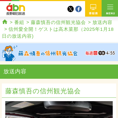
twitter
facebook
abn 長野朝日放送
番組
番組
藤森慎吾の信州観光協会
放送内容
ホーム
信州愛全開！ゲストは高木菜那（2025年1月18
日の放送内容)
放送内容
藤森慎吾の信州観光協会