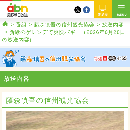
twitter
facebook
abn 長野朝日放送
番組
番組
藤森慎吾の信州観光協会
放送内容
ホーム
新緑のゲレンデで爽快バギー（2026年6月28日
の放送内容)
放送内容
藤森慎吾の信州観光協会