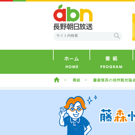
abn 長野朝日放送
検索
ホーム
ホーム
番組
藤森慎吾の信州観光協