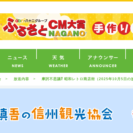
番組
ニュース
天気
ア
会
放送内容
摩訶不思議⁉ 昭和レトロ商店街（2025年10月5日の