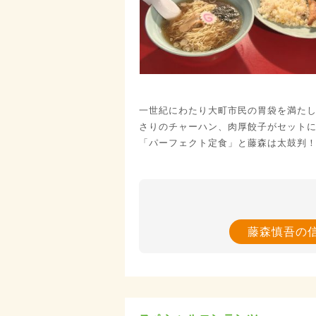
一世紀にわたり大町市民の胃袋を満た
さりのチャーハン、肉厚餃子がセット
「パーフェクト定食」と藤森は太鼓判
藤森慎吾の