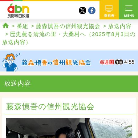
twitter
facebook
abn 長野朝日放送
番組
番組
藤森慎吾の信州観光協会
放送内容
ホーム
歴史薫る清流の里・大桑村へ（2025年8月3日の
放送内容）
放送内容
藤森慎吾の信州観光協会