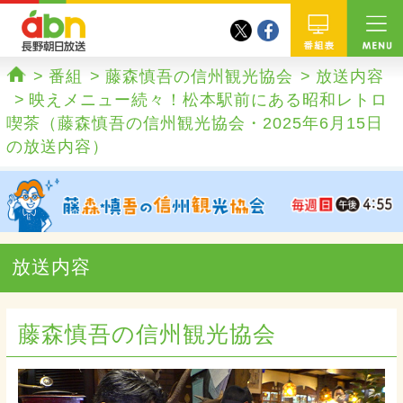
twitter
facebook
abn 長野朝日放送
番組
番組
藤森慎吾の信州観光協会
放送内容
ホーム
映えメニュー続々！松本駅前にある昭和レトロ
喫茶（藤森慎吾の信州観光協会・2025年6月15日
の放送内容）
放送内容
藤森慎吾の信州観光協会