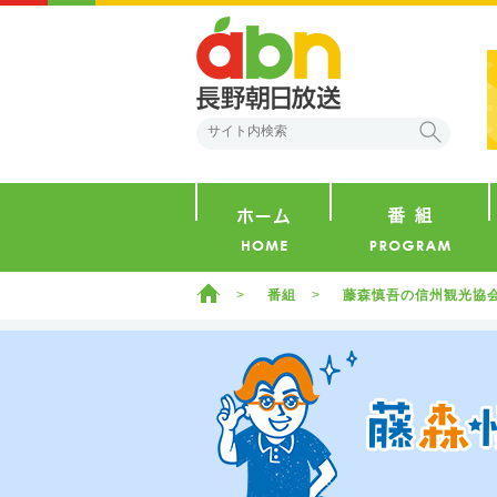
abn 長野朝日放送
検索
ホーム
ホーム
番組
藤森慎吾の信州観光協