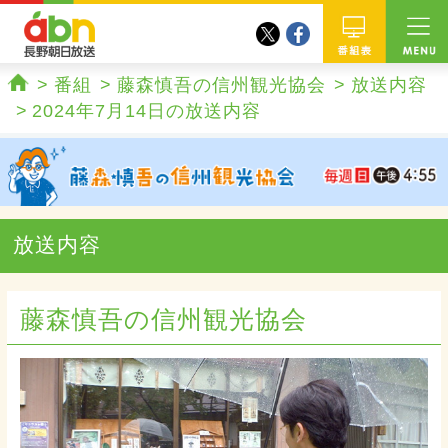
twitter
facebook
abn 長野朝日放送
番組
番組
藤森慎吾の信州観光協会
放送内容
ホーム
2024年7月14日の放送内容
放送内容
藤森慎吾の信州観光協会