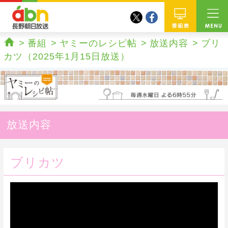
twitter
facebook
abn 長野朝日放送
番組
番組
ヤミーのレシピ帖
放送内容
ブリ
ホーム
カツ（2025年1月15日放送）
放送内容
ブリカツ