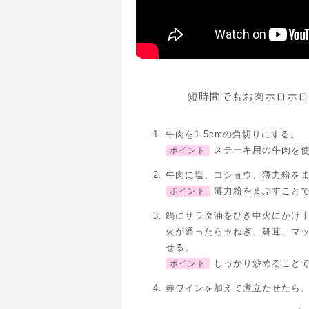
短時間でもお肉ホロホロ
牛肉を1.5cmの角切りにする。
ステーキ用の牛肉を
ポイント
牛肉に塩、コショウ、薄力粉を
薄力粉をまぶすこと
ポイント
鍋にサラダ油をひき中火にかけ
火が通ったら玉ねぎ、舞茸、マ
せる。
しっかり炒めること
ポイント
赤ワインを加えて煮立たせたら、