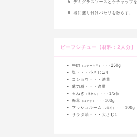
デミグラスソースとケチャップ
器に盛り付けパセリを散らす。
ビーフシチュー【材料：2人分】
牛肉
250g
（ステーキ用）・・・
塩・・・小さじ1/4
コショウ・・・適量
薄力粉・・・適量
玉ねぎ
1/2個
（薄切り）・・・
舞茸
100g
（ほぐす）・・・
マッシュルーム
100g
（2等分）・・・
サラダ油・・・大さじ1