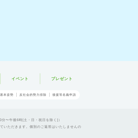
イベント
プレゼント
基本姿勢
反社会的勢力排除
後援等名義申請
0分〜午後6時[土・日・祝日を除く]）
ていただきます。個別のご返答はいたしませんの