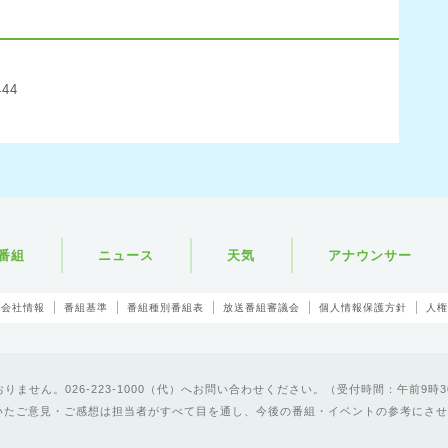
444
番組
ニュース
天気
アナウンサー
会社情報
番組基準
番組種別番組表
放送番組審議会
個人情報保護方針
人権
ません。026-223-1000（代）へお問い合わせください。（受付時間：午前9時3
いたご意見・ご感想は担当者がすべて目を通し、今後の番組・イベントの参考にさせ