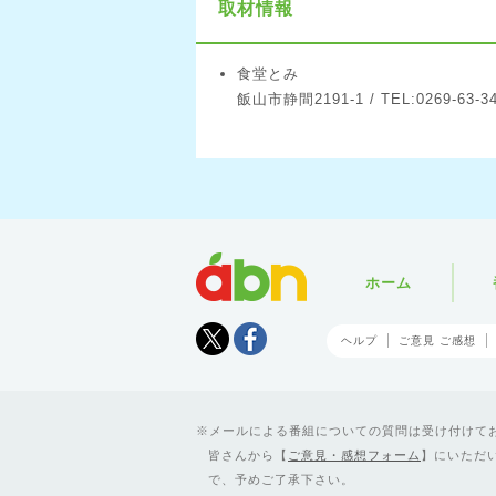
取材情報
食堂とみ
飯山市静間2191-1 / TEL:0269-63-3
abn
ホーム
Tweet
facebook
ヘルプ
ご意見 ご感想
メールによる番組についての質問は受け付けており
皆さんから【
ご意見・感想フォーム
】にいただ
で、予めご了承下さい。