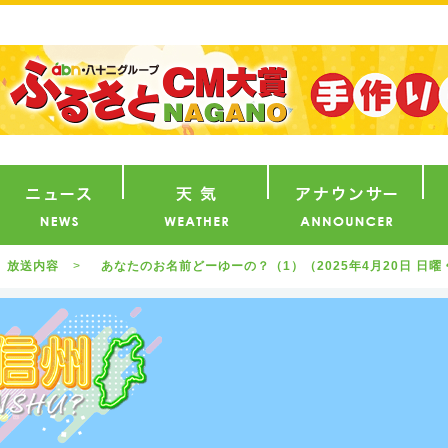
番組
ニュース
天気
ア
放送内容
あなたのお名前どーゆーの？（1）（2025年4月20日 日曜 