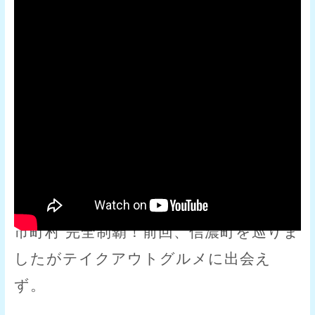
1つの市町村でテイクアウトグルメを味
わいながら信州を巡る企画。目指すは全
市町村 完全制覇！前回、信濃町を巡りま
したがテイクアウトグルメに出会え
ず。