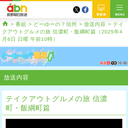
twitter
facebook
abn 長野朝日放送
番組
番組
どーゆーの？信州
放送内容
テイ
ホーム
クアウトグルメの旅 信濃町・飯綱町篇（2025年4
月6日 日曜 午前10時）
放送内容
テイクアウトグルメの旅 信濃
町・飯綱町篇