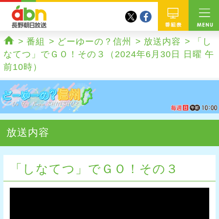
twitter
facebook
abn 長野朝日放送
番組
番組
どーゆーの？信州
放送内容
「し
ホーム
なてつ」でＧＯ！その３（2024年6月30日 日曜 午
前10時）
放送内容
「しなてつ」でＧＯ！その３