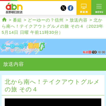
twitter
facebook
abn 長野朝日放送
番組
番組
どーゆーの？信州
放送内容
北か
ホーム
ら南へ！テイクアウトグルメの旅 その４（2023年
5月14日 日曜 午前11時30分）
放送内容
北から南へ！テイクアウトグルメ
の旅 その４