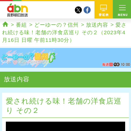
twitter
facebook
abn 長野朝日放送
番組
番組
どーゆーの？信州
放送内容
愛さ
ホーム
れ続ける味！老舗の洋食店巡り その２（2023年4
月16日 日曜 午前11時30分）
放送内容
愛され続ける味！老舗の洋食店巡
り その２