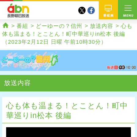
twitter
facebook
abn 長野朝日放送
番組
番組
どーゆーの？信州
放送内容
心も
ホーム
体も温まる！とことん！町中華巡りin松本 後編
（2023年2月12日 日曜 午前10時30分）
放送内容
心も体も温まる！とことん！町中
華巡りin松本 後編