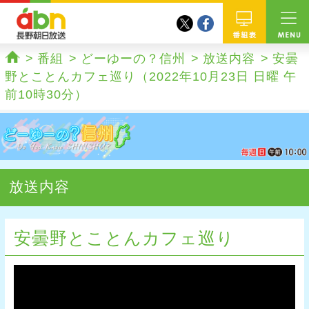
twitter
facebook
abn 長野朝日放送
番組
番組
どーゆーの？信州
放送内容
安曇
ホーム
野とことんカフェ巡り（2022年10月23日 日曜 午
前10時30分）
放送内容
安曇野とことんカフェ巡り