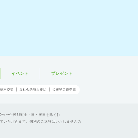
イベント
プレゼント
基本姿勢
反社会的勢力排除
後援等名義申請
0分〜午後6時[土・日・祝日を除く]）
ていただきます。個別のご返答はいたしませんの