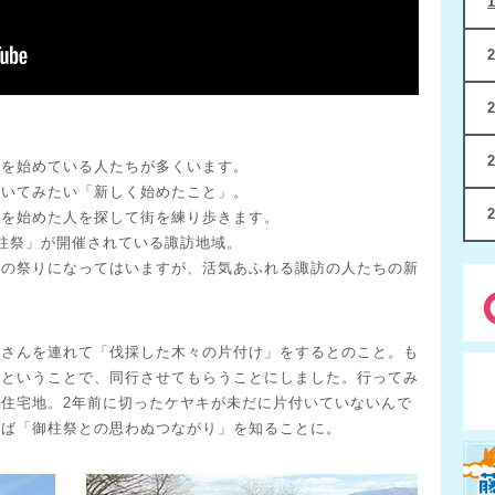
活を始めている人たちが多くいます。
聞いてみたい「新しく始めたこと」。
かを始めた人を探して街を練り歩きます。
柱祭」が開催されている諏訪地域。
形の祭りになってはいますが、活気あふれる諏訪の人たちの新
孫さんを連れて「伐採した木々の片付け」をするとのこと。も
？ということで、同行させてもらうことにしました。行ってみ
住宅地。2年前に切ったケヤキが未だに片付いていないんで
けば「御柱祭との思わぬつながり」を知ることに。