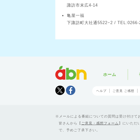
諏訪市末広4-14
亀屋一福
下諏訪町大社通5522−2 / TEL:0266-2
abn
ホーム
Tweet
facebook
ヘルプ
ご意見 ご感想
メールによる番組についての質問は受け付けており
皆さんから【
ご意見・感想フォーム
】にいただ
で、予めご了承下さい。