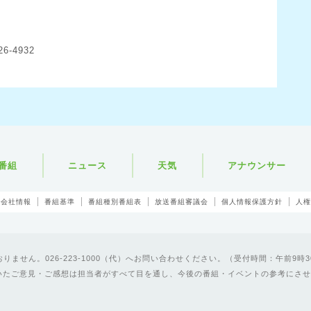
6-4932
番組
ニュース
天気
アナウンサー
会社情報
番組基準
番組種別番組表
放送番組審議会
個人情報保護方針
人権
ません。026-223-1000（代）へお問い合わせください。（受付時間：午前9時3
いたご意見・ご感想は担当者がすべて目を通し、今後の番組・イベントの参考にさせ