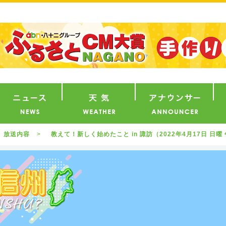
番組
ニュース
天気
ア
放送内容
教えて！新しく始めたこと in 諏訪（2022年4月17日 日曜 