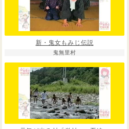
新・鬼女もみじ伝説
鬼無里村