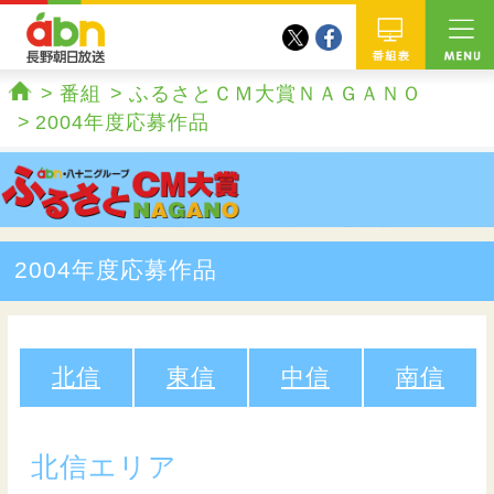
twitter
facebook
abn 長野朝日放送
番組
番組
ふるさとＣＭ大賞ＮＡＧＡＮＯ
ホーム
2004年度応募作品
2004年度応募作品
北信
東信
中信
南信
北信エリア