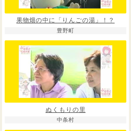
果物畑の中に「りんごの湯」！？
豊野町
ぬくもりの里
中条村