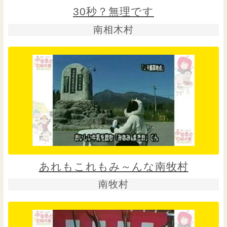
30秒？無理です
南相木村
あれもこれもみ～んな南牧村
南牧村