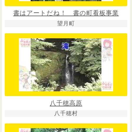
書はアートだね！ 書の町看板事業
望月町
八千穂高原
八千穂村