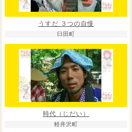
うすだ ３つの自慢
臼田町
時代（じだい）
軽井沢町