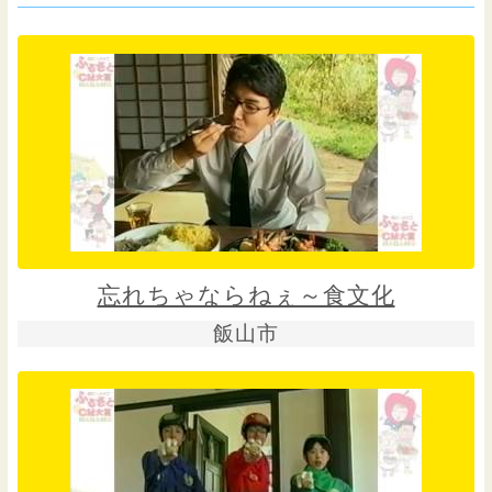
忘れちゃならねぇ～食文化
飯山市