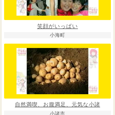
笑顔がいっぱい
小海町
自然満喫、お腹満足、元気な小諸
小諸市