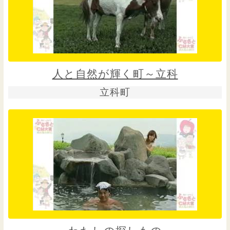
人と自然が輝く町～立科
立科町