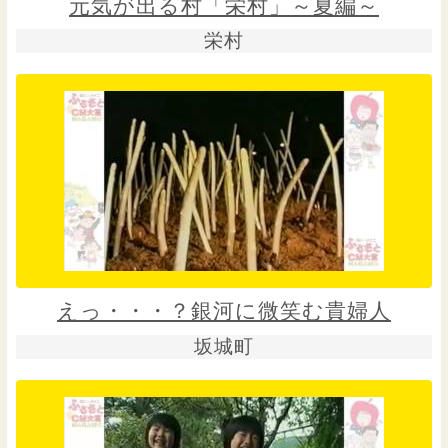
元気が出る村「栄村」～夏編～
栄村
えっ・・・？銀河に微笑む貴婦人
坂城町