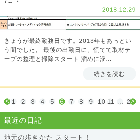
2018.12.29
きょうが最終勤務日です。2018年もあっとい
う間でした。 最後の出勤日に、慌てて取材テ
ープの整理と掃除スタート 溜めに溜...
続きを読む
<
>
1
2
3
4
5
6
7
8
9
10
11
…
24
最近の日記
地元の歩きかた スタート！