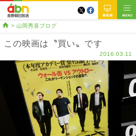
twitter
facebook
abn 長野朝日放送
番組
山岡秀喜ブログ
ホーム
この映画は〝買い〟です
2016.03.11