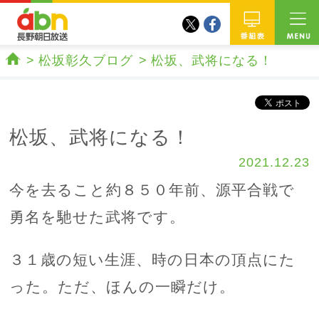
twitter
facebook
abn 長野朝日放送
番組
松坂彰久ブログ
松坂、武将になる！
ホーム
松坂、武将になる！
2021.12.23
今を去ること約８５０年前、源平合戦で
勇名を馳せた武将です。
３１歳の短い生涯、時の日本の頂点にた
った。ただ、ほんの一瞬だけ。