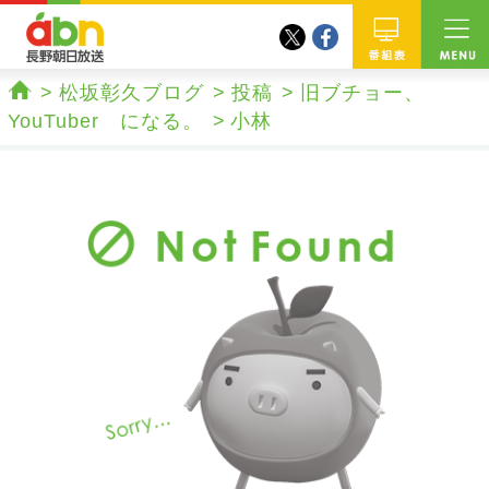
twitter
facebook
abn 長野朝日放送
番組
松坂彰久ブログ
投稿
旧ブチョー、
ホーム
YouTuber になる。
小林