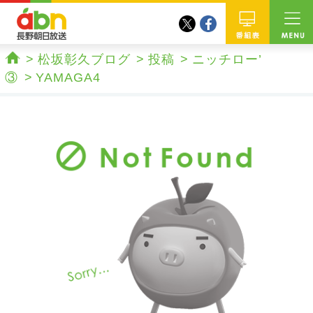
twitter
facebook
abn 長野朝日放送
番組
松坂彰久ブログ
投稿
ニッチロー’
ホーム
③
YAMAGA4