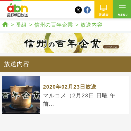
twitter
facebook
abn 長野朝日放送
番組
番組
信州の百年企業
放送内容
ホーム
放送内容
2020年02月23日放送
マルコメ（2月23日 日曜 午
前...