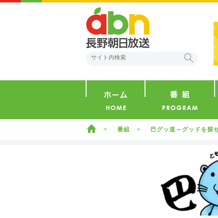
abn 長野朝日放送
検索
ホーム
ホーム
番組
巴グッ道～グッドを探