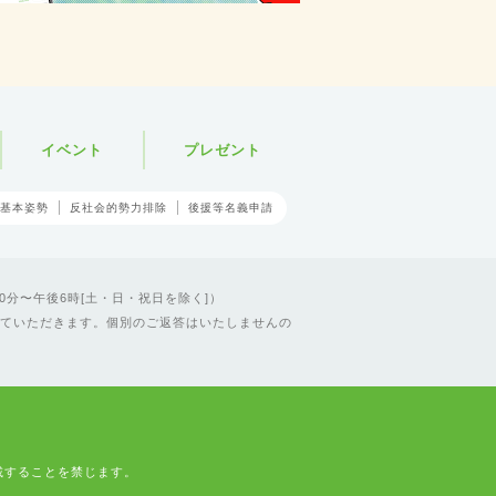
イベント
プレゼント
基本姿勢
反社会的勢力排除
後援等名義申請
0分〜午後6時[土・日・祝日を除く]）
ていただきます。個別のご返答はいたしませんの
載することを禁じます。