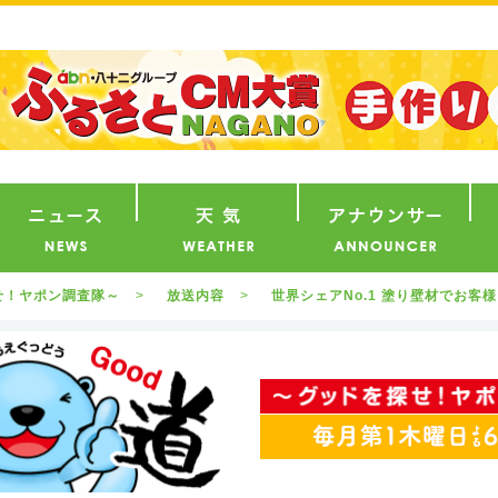
番組
ニュース
天気
ア
せ！ヤポン調査隊～
放送内容
世界シェアNo.1 塗り壁材でお客様を