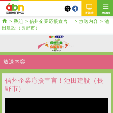
twitter
facebook
abn 長野朝日放送
番組
番組
信州企業応援宣言！
放送内容
池
ホーム
田建設（長野市）
放送内容
信州企業応援宣言！池田建設（長
野市）