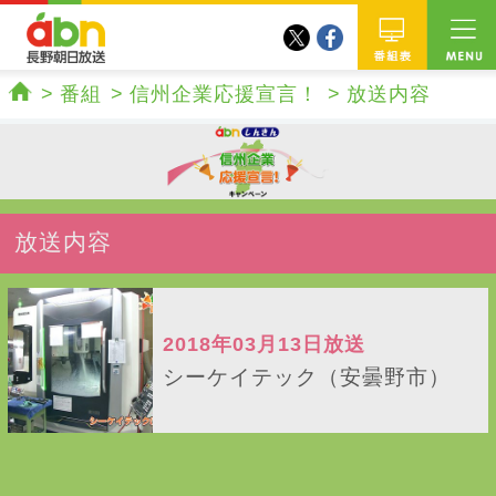
twitter
facebook
abn 長野朝日放送
番組
番組
信州企業応援宣言！
放送内容
ホーム
放送内容
2018年03月13日放送
シーケイテック（安曇野市）