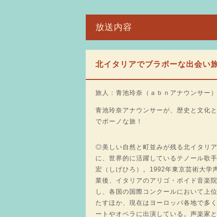
放送内容
北イタリアでブラボーな出会い
旅人：青池玲奈（ａｂｎアナウンサー
青池玲奈アナウンサーが、歴史と文化
でボーノな旅！
◎美しい自然と町並みが残る北イタリ
に、世界的に活躍しているテノール歌
宏（しげひろ）。1992年東京芸術大学
業後、イタリアのアリゴ・ボイド音楽
し、各国の国際コンクールにおいて上
たすほか、現在はヨーロッパ各地で多
ートやオペラに出演している。声楽家