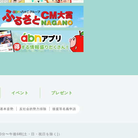
イベント
プレゼント
基本姿勢
反社会的勢力排除
後援等名義申請
0分〜午後6時[土・日・祝日を除く]）