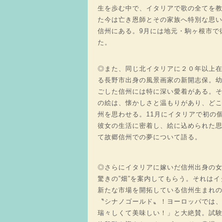
生を歩む中で、イタリアで歌の全てを
た今は亡き恩師とその家族へ特別な思
信州にある。9月には地元・駒ヶ根市で
た。
◎また、同じ北イタリアに２０年以上
る長野市出身の風景画家の新開志保。
ごした信州には特に深い愛着がある。
の絵は、懐かしさと温もりがあり、ど
州を思わせる。11月にイタリアで初の
彼女の生活に密着し、絵に込められた
て故郷信州での夢について語る。
◎さらにイタリアに嫁いだ信州出身の
驚きの”畑”を案内してもらう。それは
新たな市場を開拓している信州生まれ
〝シナノゴールド〟！ヨーロッパでは
瑞々しくて美味しい！」と大絶賛。試