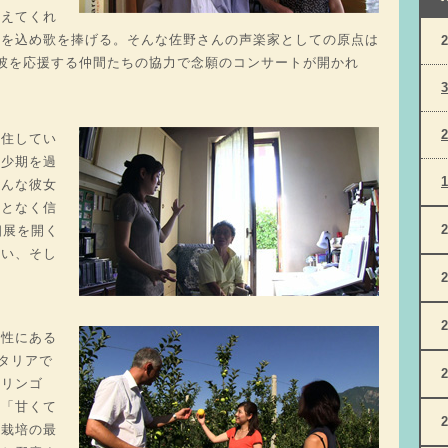
教えてくれ
いを込め歌を捧げる。そんな佐野さんの声楽家としての原点は
彼を応援する仲間たちの協力で念願のコンサートが開かれ
在住してい
幼少期を過
そんな彼女
ことなく信
個展を開く
思い、そし
女性にある
イタリアで
のリンゴ
、「甘くて
験栽培の最