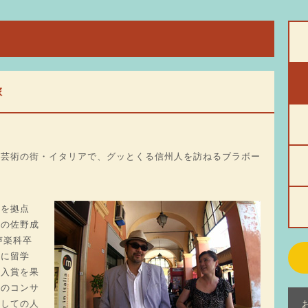
旅
）
と芸術の街・イタリアで、グッとくる信州人を訪ねるブラボー
アを拠点
手の佐野成
声楽科卒
院に留学
位入賞を果
くのコンサ
としての人