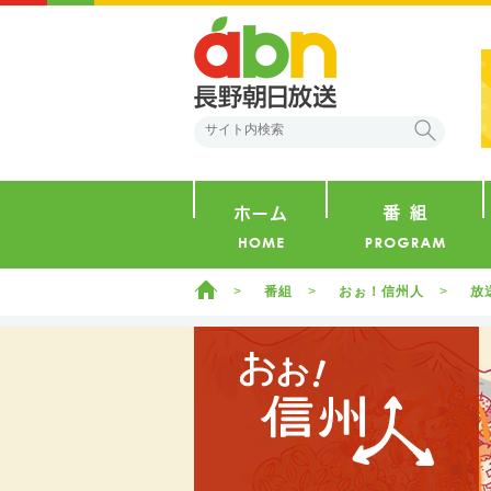
abn 長野朝日放送
検索
ホーム
ホーム
番組
おぉ！信州人
放