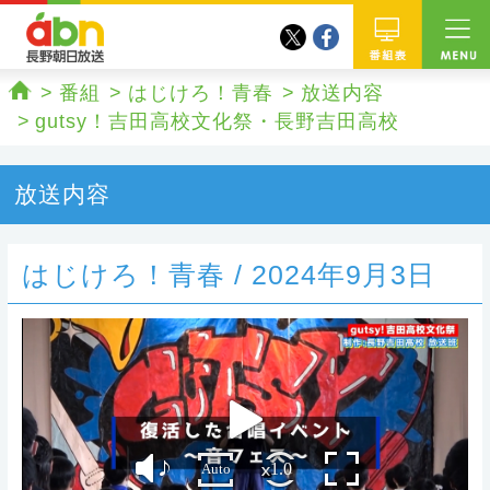
twitter
facebook
abn 長野朝日放送
番組
番組
はじけろ！青春
放送内容
ホーム
gutsy！吉田高校文化祭・長野吉田高校
放送内容
はじけろ！青春 / 2024年9月3日