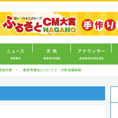
番組
ニュース
天気
ア
放送内容
教育実習生について２・大町岳陽高校