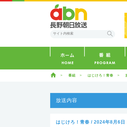
abn 長野朝日放送
検索
ホーム
ホーム
番組
はじけろ！青春
放送内容
はじけろ！青春 / 2024年8月6日