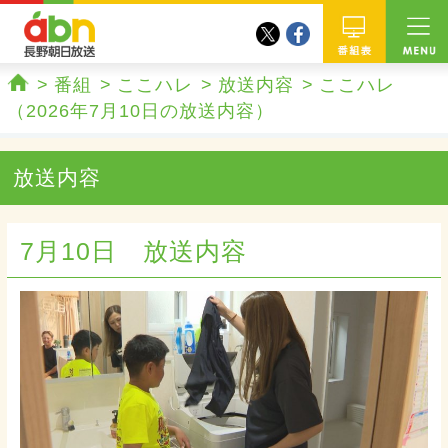
twitter
facebook
abn 長野朝日放送
番組
番組
ここハレ
放送内容
ここハレ
ホーム
（2026年7月10日の放送内容）
放送内容
7月10日 放送内容