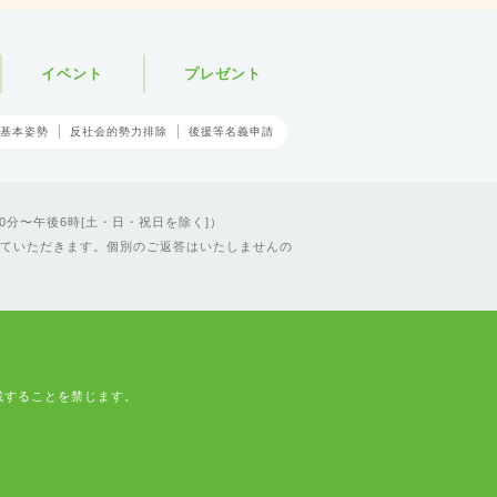
イベント
プレゼント
基本姿勢
反社会的勢力排除
後援等名義申請
0分〜午後6時[土・日・祝日を除く]）
ていただきます。個別のご返答はいたしませんの
載することを禁じます。