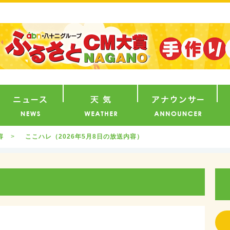
番組
ニュース
天気
ア
容
ここハレ（2026年5月8日の放送内容）