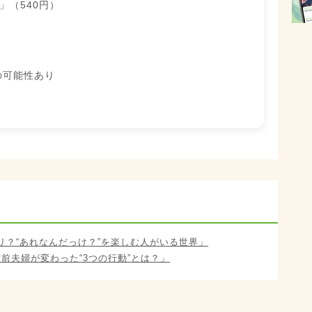
」（540円）
時
の可能性あり
リ？“あれなんだっけ？”を楽しむ人がいる世界」
寸前夫婦が変わった“3つの行動”とは？」