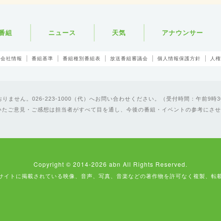
番組
ニュース
天気
アナウンサー
会社情報
番組基準
番組種別番組表
放送番組審議会
個人情報保護方針
人権
ません。026-223-1000（代）へお問い合わせください。（受付時間：午前9時3
いたご意見・ご感想は担当者がすべて目を通し、今後の番組・イベントの参考にさせ
Copyright © 2014-2026 abn All Rights Reserved.
サイトに掲載されている映像、音声、写真、音楽などの著作物を許可なく複製、転