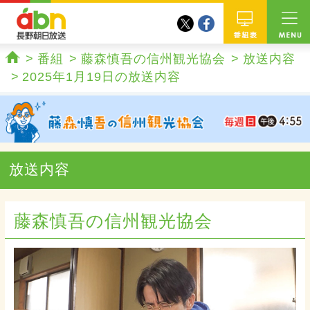
twitter
facebook
abn 長野朝日放送
番組
番組
藤森慎吾の信州観光協会
放送内容
ホーム
2025年1月19日の放送内容
放送内容
藤森慎吾の信州観光協会