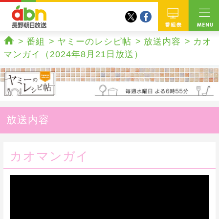
twitter
facebook
abn 長野朝日放送
番組
番組
ヤミーのレシピ帖
放送内容
カオ
ホーム
マンガイ（2024年8月21日放送）
放送内容
カオマンガイ