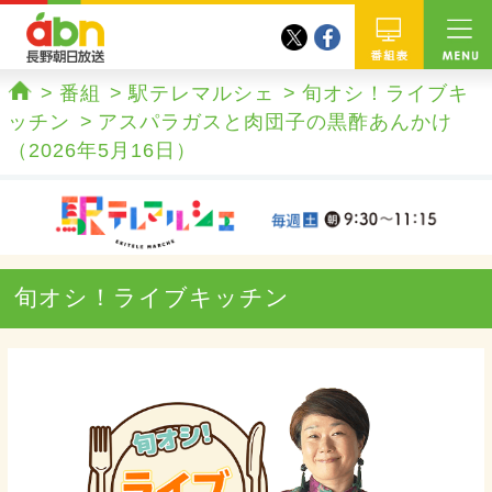
twitter
facebook
abn 長野朝日放送
番組
番組
駅テレマルシェ
旬オシ！ライブキ
ホーム
ッチン
アスパラガスと肉団子の黒酢あんかけ
（2026年5月16日）
旬オシ！ライブキッチン