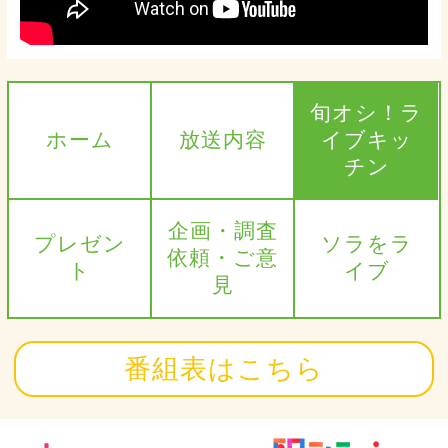
旬オシ！ラ
ホーム
放送内容
イブキッ
チン
企画・調査
プレゼン
ソラをラ
依頼・ご意
ト
イブ
見
番組表はこちら