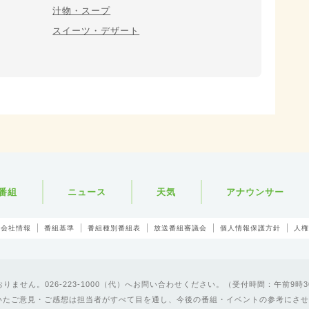
汁物・スープ
スイーツ・デザート
番組
ニュース
天気
アナウンサー
会社情報
番組基準
番組種別番組表
放送番組審議会
個人情報保護方針
人権
ません。026-223-1000（代）へお問い合わせください。（受付時間：午前9時3
いたご意見・ご感想は担当者がすべて目を通し、今後の番組・イベントの参考にさせ