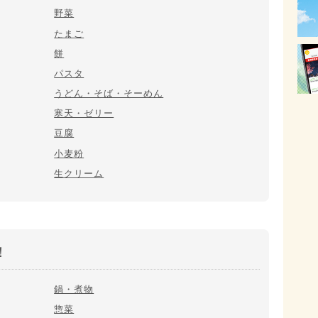
野菜
たまご
餅
パスタ
うどん・そば・そーめん
寒天・ゼリー
豆腐
小麦粉
生クリーム
！
鍋・煮物
惣菜