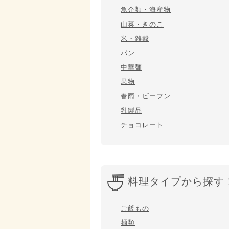
魚介類・海産物
山菜・きのこ
米・雑穀
パン
中華麺
果物
春雨・ビーフン
乳製品
チョコレート
料理タイプから探す
ご飯もの
麺類