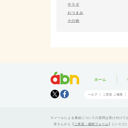
サラダ
おつまみ
その他
abn
ホーム
Tweet
facebook
ヘルプ
ご意見 ご感想
メールによる番組についての質問は受け付けており
皆さんから【
ご意見・感想フォーム
】にいただ