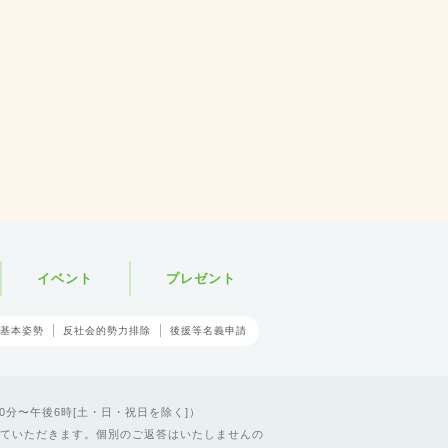
イベント
プレゼント
基本姿勢
反社会的勢力排除
後援等名義申請
0分〜午後6時[土・日・祝日を除く]）
ていただきます。個別のご返答はいたしませんの