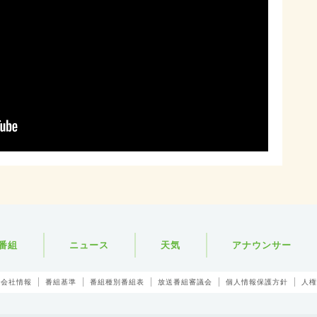
番組
ニュース
天気
アナウンサー
会社情報
番組基準
番組種別番組表
放送番組審議会
個人情報保護方針
人権