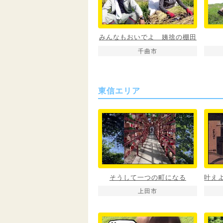
みんなもおいでよ 姨捨の棚田
千曲市
東信エリア
そうして一つの町になる
上田市