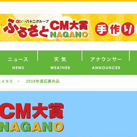
番組
ニュース
天気
ア
ＧＡＮＯ
2019年度応募作品