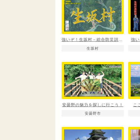
強いぞ！生坂村－総合防災訓練編－
強い
生坂村
安曇野の魅力を探しに行こう！
こ
安曇野市