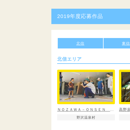
2019年度応募作品
北信
東
北信エリア
ＮＯＺＡＷＡ－ＯＮＳＥＮ ＢＬＵＥ
野沢温泉村