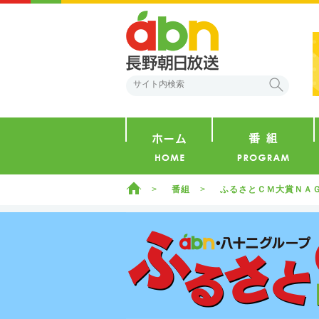
abn 長野朝日放送
検索
ホーム
ホーム
番組
ふるさとＣＭ大賞ＮＡ