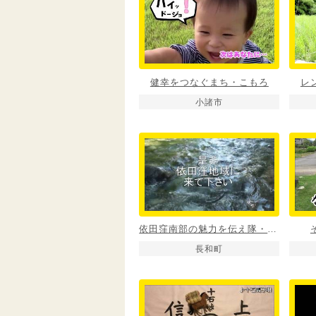
健幸をつなぐまち・こもろ
レ
小諸市
依田窪南部の魅力を伝え隊・ＣＭ作ろうＹＯ
長和町