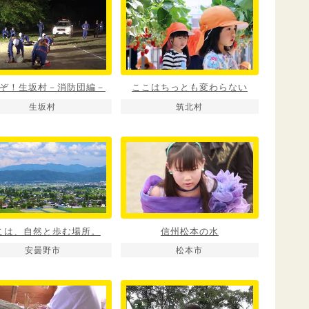
ぞ！生坂村－消防団編－
ここはちっとも変わらない
生坂村
筑北村
こは、自然と歩む場所。
信州松本の水
安曇野市
松本市