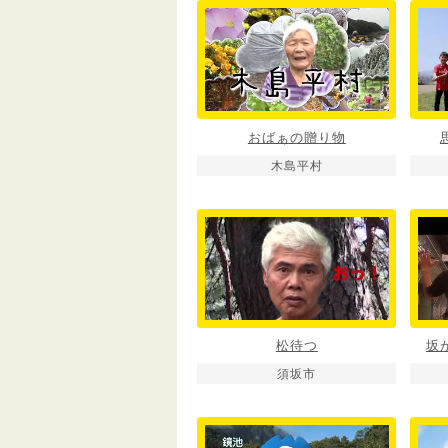
おばぁの贈り物
木島平村
松待つ
坂
須坂市