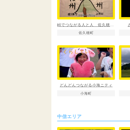
峠でつながる人と人 佐久穂町と上野村
佐久穂町
どんどんつながる小海ニティ
小海町
中信エリア