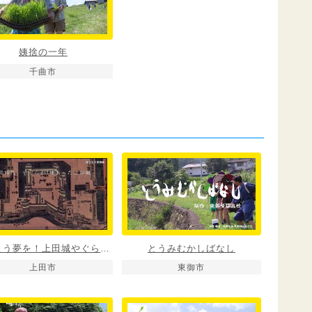
姨捨の一年
千曲市
叶えよう夢を！上田城やぐら復活
とうみむかしばなし
上田市
東御市