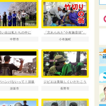
思い出は私たちの中に
「忘れられた“小布施音頭”」
中野市
小布施町
がハンパないって！須坂
ジビエは美味しくいだたこう
須坂市
長野市