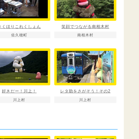
さくほりこれくしょん
笑顔でつながる南相木村
佐久穂町
南相木村
好きだー！川上！
レタ助をさがそう！その2
川上村
川上村