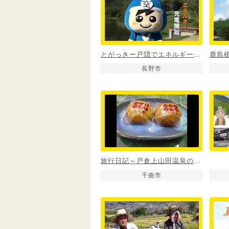
とがっきー戸隠でエネルギー充電
長野市
旅行日記～戸倉上山田温泉の旅～
千曲市