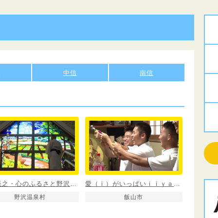
信
中信
南信
高野辰之・心のふるさと野沢温泉村
愛（ｉ）がいっぱいｉｉｙａｍａ
野沢温泉村
飯山市