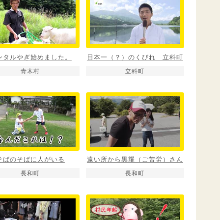
ンタルやぎ始めました。
日本一（？）のくびれ 立科町
青木村
立科町
そばのそばに人がいる
遠い所から黒耀（ご苦労）さん
長和町
長和町