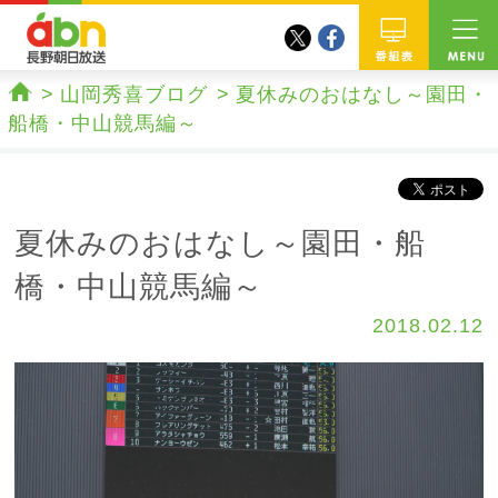
twitter
facebook
abn 長野朝日放送
番組
山岡秀喜ブログ
夏休みのおはなし～園田・
ホーム
船橋・中山競馬編～
夏休みのおはなし～園田・船
橋・中山競馬編～
2018.02.12