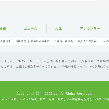
番組
ニュース
天気
アナウンサー
会社情報
番組基準
番組種別番組表
放送番組審議会
個人情報保護方針
人権
ません。026-223-1000（代）へお問い合わせください。（受付時間：午前9時3
いたご意見・ご感想は担当者がすべて目を通し、今後の番組・イベントの参考にさせ
Copyright © 2014-2026 abn All Rights Reserved.
サイトに掲載されている映像、音声、写真、音楽などの著作物を許可なく複製、転