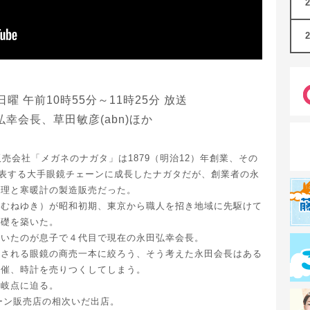
 日曜 午前10時55分～11時25分 放送
幸会長、草田敏彦(abn)ほか
売会社「メガネのナガタ」は1879（明治12）年創業、その
代表する大手眼鏡チェーンに成長したナガタだが、創業者の永
修理と寒暖計の製造販売だった。
（むねゆき）が昭和初期、東京から職人を招き地域に先駆けて
の礎を築いた。
ていたのが息子で４代目で現在の永田弘幸会長。
謝される眼鏡の商売一本に絞ろう、そう考えた永田会長はある
開催、時計を売りつくしてしまう。
分岐点に迫る。
ェーン販売店の相次いだ出店。