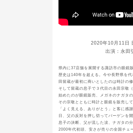
2020年10月11日
出演：永田弘
県内に37店舗を展開する諏訪市の眼鏡販
歴史は140年を超える。今や長野県を
田留蔵が最初に商いとしたのは時計の
そして留蔵の息子で３代目の永田宗敬
始めたのが眼鏡販売、メガネのナガタ
その宗敬とともに時計と眼鏡を販売し
「よく見える、ありがとう」と客に感
日、父の反対を押し切ってバーゲンを
息子の決断、父が流した涙、ナガタの
2000年代初頭、安さが売りの全国チ