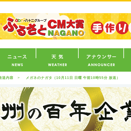
番組
ニュース
天気
ア
放送内容
メガネのナガタ（10月11日 日曜 午前10時55分 放送）