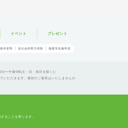
イベント
プレゼント
基本姿勢
反社会的勢力排除
後援等名義申請
0分〜午後6時[土・日・祝日を除く]）
ていただきます。個別のご返答はいたしませんの
載することを禁じます。