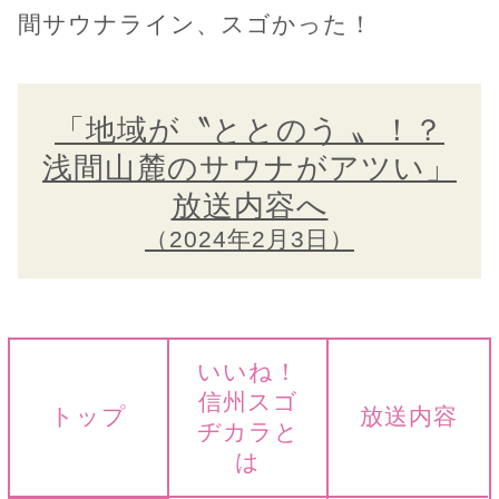
間サウナライン、スゴかった！
「地域が〝ととのう 〟！？
浅間山麓のサウナがアツい」
放送内容へ
（2024年2月3日）
いいね！
信州スゴ
トップ
放送内容
ヂカラと
は