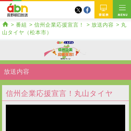
twitter
facebook
abn 長野朝日放送
番組
番組
信州企業応援宣言！
放送内容
丸
ホーム
山タイヤ（松本市）
放送内容
信州企業応援宣言！丸山タイヤ