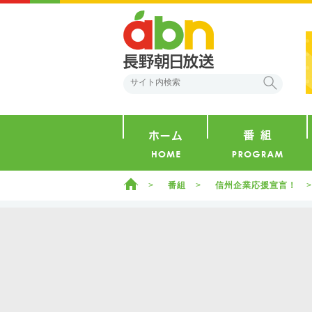
abn 長野朝日放送
検索
ホーム
ホーム
番組
信州企業応援宣言！