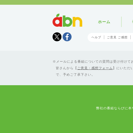
abn
ホーム
Tweet
facebook
ヘルプ
ご意見 ご感想
メールによる番組についての質問は受け付けており
皆さんから【
ご意見・感想フォーム
】にいただ
で、予めご了承下さい。
弊社の番組ならびに本