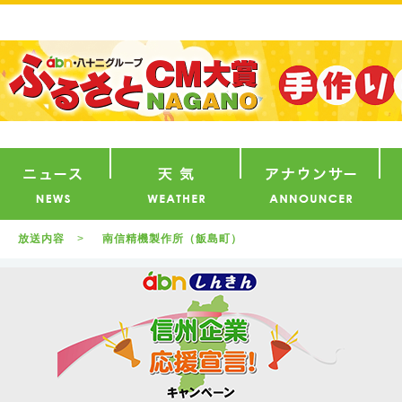
番組
ニュース
天気
ア
放送内容
南信精機製作所（飯島町）