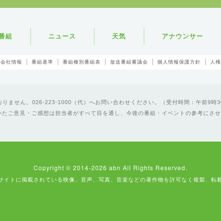
番組
ニュース
天気
アナウンサー
会社情報
番組基準
番組種別番組表
放送番組審議会
個人情報保護方針
人権
ません。026-223-1000（代）へお問い合わせください。（受付時間：午前9時3
いたご意見・ご感想は担当者がすべて目を通し、今後の番組・イベントの参考にさせ
Copyright © 2014-2026 abn All Rights Reserved.
サイトに掲載されている映像、音声、写真、音楽などの著作物を許可なく複製、転