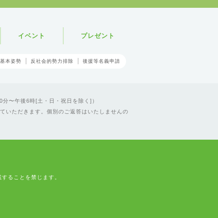
イベント
プレゼント
基本姿勢
反社会的勢力排除
後援等名義申請
0分〜午後6時[土・日・祝日を除く]）
ていただきます。個別のご返答はいたしませんの
載することを禁じます。