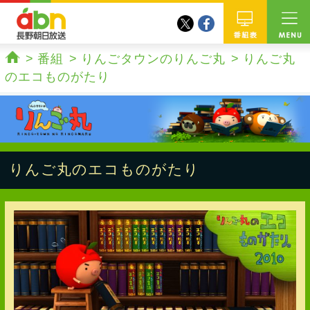
twitter
facebook
abn 長野朝日放送
番組
番組
りんごタウンのりんご丸
りんご丸
ホーム
のエコものがたり
りんご丸のエコものがたり