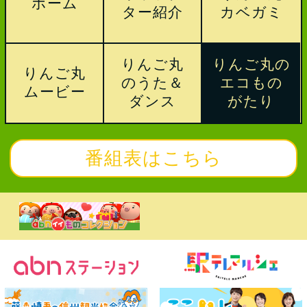
ホーム
ター紹介
カベガミ
りんご丸
りんご丸の
りんご丸
のうた＆
エコもの
ムービー
ダンス
がたり
番組表はこちら