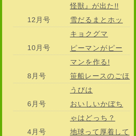
怪獣』が出た!!
12月号
雪だるまとホッ
キョクグマ
10月号
ピーマンがピー
マンを作る!
8月号
笹船レースのごほ
うびは
6月号
おいしいかぼち
ゃはどっち？
4月号
地球って厚着して