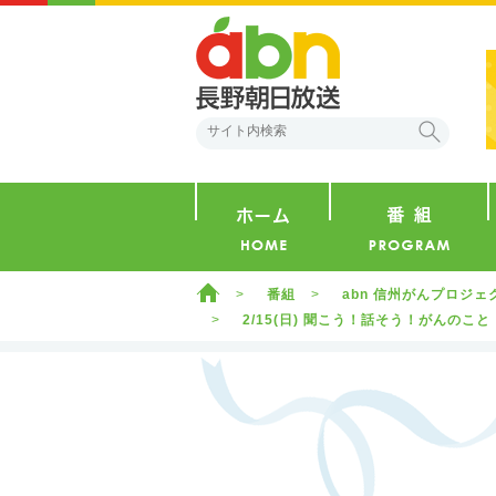
abn 長野朝日放送
検索
ホーム
ホーム
番組
abn 信州がんプロジ
2/15(日) 聞こう！話そう！がんのこ