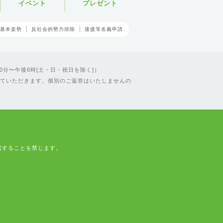
イベント
プレゼント
基本姿勢
反社会的勢力排除
後援等名義申請
0分〜午後6時[土・日・祝日を除く]）
ていただきます。個別のご返答はいたしませんの
載することを禁じます。