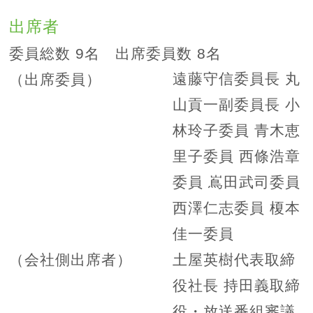
出席者
委員総数 9名 出席委員数 8名
遠藤守信委員長 丸
（出席委員）
山貢一副委員長 小
林玲子委員 青木恵
里子委員 西條浩章
委員 嶌田武司委員
西澤仁志委員 榎本
佳一委員
土屋英樹代表取締
（会社側出席者）
役社長 持田義取締
役・放送番組審議