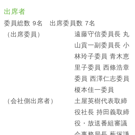
出席者
委員総数 9名 出席委員数 7名
遠藤守信委員長 丸
（出席委員）
山貢一副委員長 小
林玲子委員 青木恵
里子委員 西條浩章
委員 西澤仁志委員
榎本佳一委員
土屋英樹代表取締
（会社側出席者）
役社長 持田義取締
役・放送番組審議
会事務局長 薮塚謙