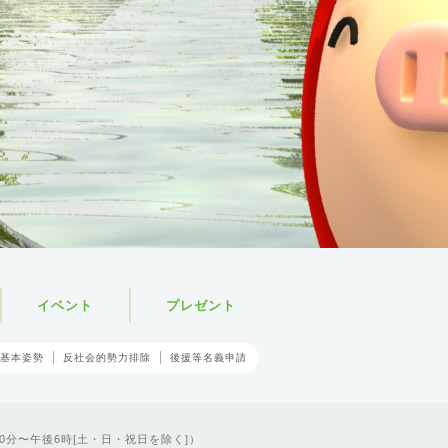
イベント
プレゼント
基本姿勢
反社会的勢力排除
後援等名義申請
0分〜午後6時[土・日・祝日を除く]）