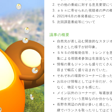
その他の番組に対する意見要望に
ａｂｎに寄せられた視聴者の声の
2021年6月の単発番組について
次回課題番組等について
議事の概要
自然光が差し込む開放的なスタジ
生きとした様子が好印象。
ＳＮＳの情報発信等、トレンドを
集による視聴者参加は生放送なら
情報の量もジャンルも盛りだくさ
容まで幅広く盛り込まれていた。
それぞれの場面やコーナーに合った
お出かけ情報としては十分だが、
なく、物足りなさを感じた。
メイン以外のコーナーが、毎週放
ー名がどういう意味なのか分から
長野市周辺の内容が多いと感じた
継でバランスを取ったりしてはど