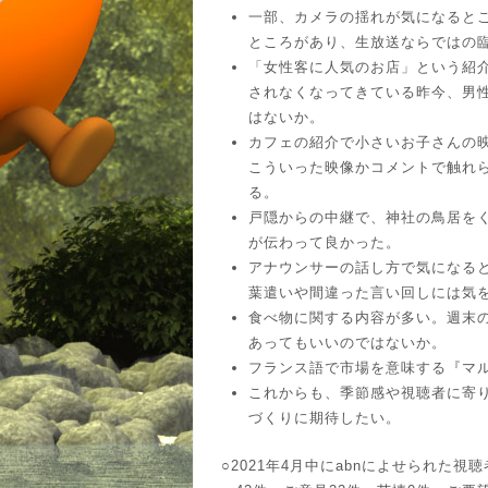
一部、カメラの揺れが気になると
ところがあり、生放送ならではの
「女性客に人気のお店」という紹
されなくなってきている昨今、男
はないか。
カフェの紹介で小さいお子さんの
こういった映像かコメントで触れ
る。
戸隠からの中継で、神社の鳥居を
が伝わって良かった。
アナウンサーの話し方で気になる
葉遣いや間違った言い回しには気
食べ物に関する内容が多い。週末
あってもいいのではないか。
フランス語で市場を意味する『マ
これからも、季節感や視聴者に寄
づくりに期待したい。
○2021年4月中にabnによせられた