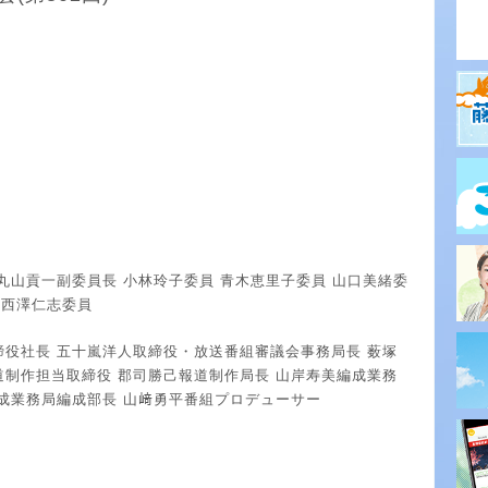
丸山貢一副委員長 小林玲子委員 青木恵里子委員 山口美緒委
 西澤仁志委員
締役社長 五十嵐洋人取締役・放送番組審議会事務局長 薮塚
道制作担当取締役 郡司勝己報道制作局長 山岸寿美編成業務
編成業務局編成部長 山﨑勇平番組プロデューサー