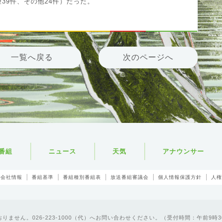
望39件、その他24件）だった。
一覧へ戻る
次のページへ
番組
ニュース
天気
アナウンサー
会社情報
番組基準
番組種別番組表
放送番組審議会
個人情報保護方針
人権
ません。026-223-1000（代）へお問い合わせください。（受付時間：午前9時3