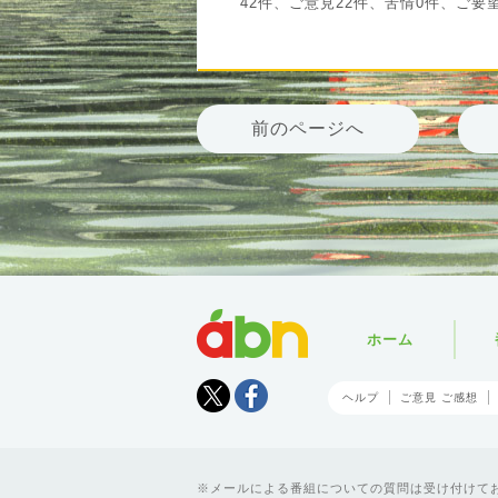
42件、ご意見22件、苦情0件、ご要
前のページへ
abn
ホーム
Tweet
facebook
ヘルプ
ご意見 ご感想
メールによる番組についての質問は受け付けており