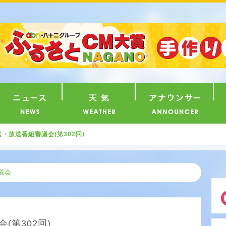
番組
ニュース
天気
ア
・放送番組審議会(第302回)
議会
(第302回)