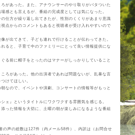
ころがあった。また、アナウンサーのやり取りがバタついた
臨場感とも言えるが、番組の完成度としては気になった。
介の仕方が繰り返し出てきたが、性別のくくりがあまり意識
性視点からのコメントもあると視聴者が受け入れやすいので
映像が出てきて、子ども連れで行けることが伝わってきた。
られると、子育て中のファミリーにとって良い情報提供にな
くぐる前に帽子をとったのはマナーがしっかりしていること
ところがあった。他の出演者であれば問題ないが、乱暴な言
をつけてほしい。
の朝なので、イベントや演劇、コンサートの情報等がもっと
ルシェ』というタイトルにワクワクする雰囲気を感じる。
り添った情報を大切に、土曜の朝が楽しみになるような番組
視聴者の声の総数は127件（内メール58件）、内訳は（お問合せ