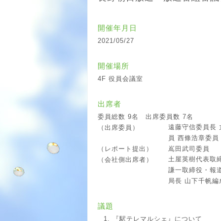
開催年月日
2021/05/27
開催場所
4F 役員会議室
出席者
委員総数 9名 出席委員数 7名
遠藤守信委員長 
（出席委員）
員 西條浩章委員
嶌田武司委員
（レポート提出）
土屋英樹代表取
（会社側出席者）
謙一取締役・報
局長 山下千帆
議題
『駅テレマルシェ』について