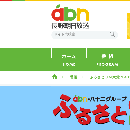
abn 長野朝日放送
検索
ホーム
ホーム
番組
ふるさとＣＭ大賞ＮＡ