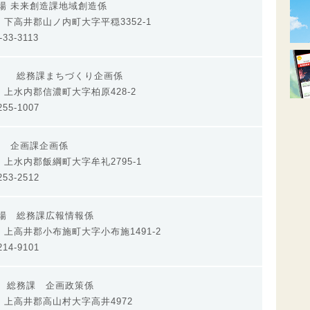
場 未来創造課地域創造係
98 下高井郡山ノ内町大字平穏3352-1
33-3113
場 総務課まちづくり企画係
92 上水内郡信濃町大字柏原428-2
55-1007
 企画課企画係
93 上水内郡飯綱町大字牟礼2795-1
53-2512
役場 総務課広報情報係
297 上高井郡小布施町大字小布施1491-2
14-9101
場 総務課 企画政策係
510 上高井郡高山村大字高井4972