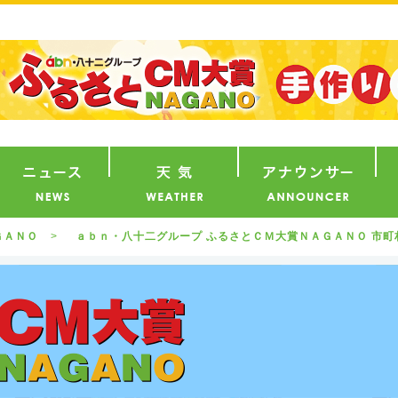
番組
ニュース
天気
ア
ＧＡＮＯ
ａｂｎ・八十二グループ ふるさとＣＭ大賞ＮＡＧＡＮＯ 市町