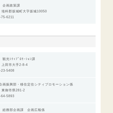
 企画政策課
92 埴科郡坂城町大字坂城10050
75-6211
観光ｼﾃｨﾌﾟﾛﾓｰｼｮﾝ課
1 上田市大手2-8-4
23-5408
企画振興部・移住定住シティプロモーション係
2 東御市県281-2
64-5893
 総務部企画課 企画広報係