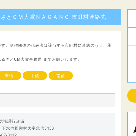
るさとＣＭ大賞ＮＡＧＡＮＯ 市町村連絡先
です。制作団体の代表者は該当する市町村に連絡のうえ、承
ふるさとCM大賞事務局
までお願いします。
東信
中信
南信
総務課行政係
92 下水内郡栄村大字北信3433
87-3112